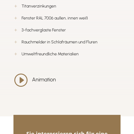
Titanverzinkungen
L
Fenster RAL 7006 außen, innen weiß
L
3-fachverglaste Fenster
L
Rauchmelder in Schlafräumen und Fluren
L
Umweltfreundliche Materialien
L
I
Animation
Sie interessieren sich für eine