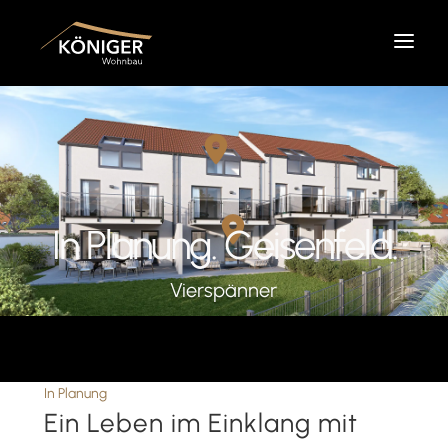
Home
Wohnbau
In Planung. Geisenfeld.
Bauunternehmen
Vierspänner
Referenzen
In Planung
Ein Leben im Einklang mit