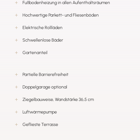
Fußbodenheizung in allen Aufenthaltsräumen
L
Hochwertige Parkett- und Fliesenböden
L
Elektrische Rollläden
L
Schwellenlose Bäder
L
Gartenanteil
L
Partielle Barrierefreiheit
L
Doppelgarage optional
L
Ziegelbauweise, Wandstärke 36,5 cm
L
Luftwärmepumpe
L
Geflieste Terrasse
L